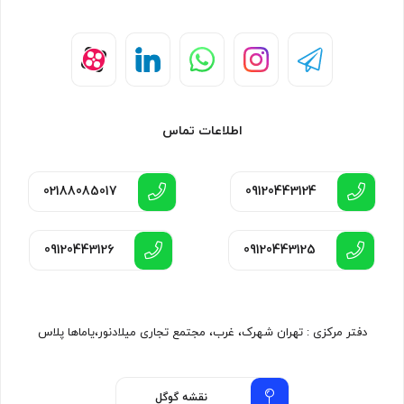
اطلاعات تماس
02188085017
09120443124
09120443126
09120443125
دفتر مرکزی : تهران شهرک، غرب، مجتمع تجاری میلادنور،یاماها پلاس
نقشه گوگل