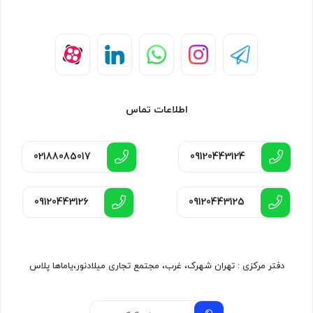
اطلاعات تماس
02188085017
09120443124
09120443126
09120443125
دفتر مرکزی : تهران شهرک، غرب، مجتمع تجاری میلادنور،یاماها پلاس