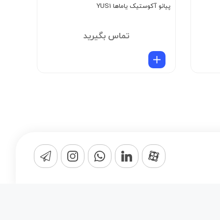
پیانو آکوستیک یاماها YUS1
پیانو آ
تماس بگیرید