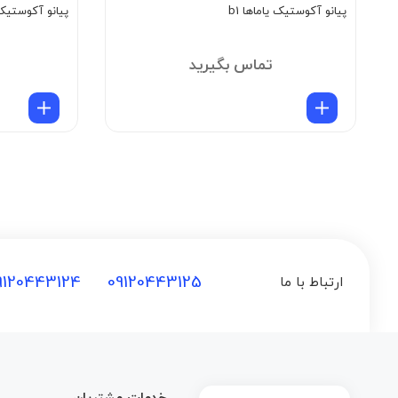
پیانو آکوستیک یاماها b1
پیانو آکوستیک یاماه
تماس بگیرید
9120443124
09120443125
ارتباط با ما