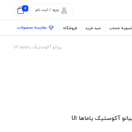
0
ورود / ثبت نام
مقایسه محصولات
سویه حساب
سبد خرید
فروشگاه
پیانو آکوستیک یاماها U1
یانو آکوستیک یاماها U1