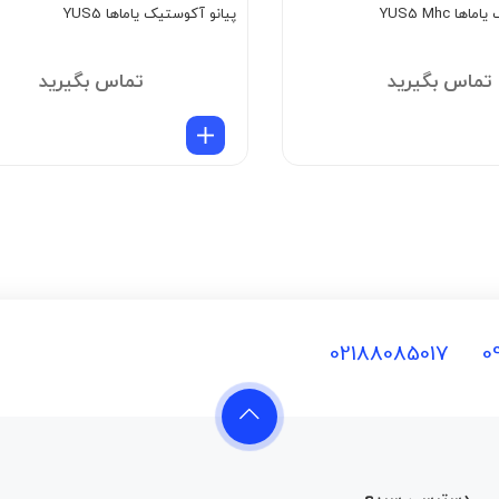
ا YUS5 Mhc
پیانو آکوستیک یاماها YUS5
تماس بگیرید
تماس بگیرید
02188085017
0
09120443126