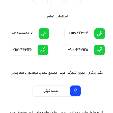
اطلاعات تماس
02188085017
09120443124
09120443126
09120443125
دفتر مرکزی : تهران شهرک، غرب، مجتمع تجاری میلادنور،یاماها پلاس
نقشه گوگل
کلیه حقوق مادی و معنوی این وب سایت برای یاماها پلاس محفوظ است