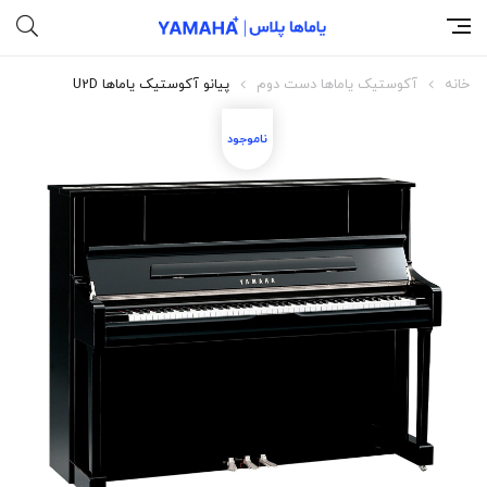
خانه
آکوستیک یاماها دست دوم
پیانو آکوستیک یاماها U2D