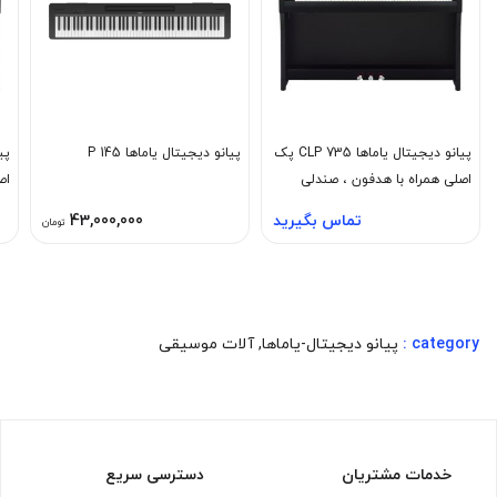
پیانو دیجیتال یاماها CLP 735 پک
پیانو دیجیتال یاماها P 145
اصلی همراه با هدفون ، صندلی
اص
رگلاژی و آداپتور اورجینال
رگ
تماس بگیرید
43,000,000
تومان
category :
پیانو دیجیتال-یاماها
,
آلات موسیقی
خدمات مشتریان
دسترسی سریع