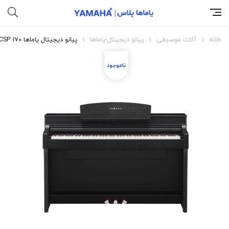
خانه
آلات موسیقی
پیانو دیجیتال-یاماها
پیانو دیجیتال یاماها CSP 170