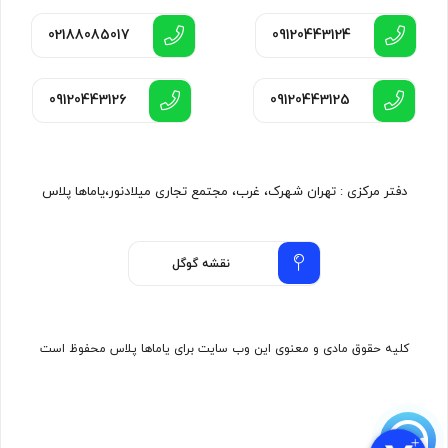
02188085017
09120443124
09120443126
09120443125
دفتر مرکزی : تهران شهرک، غرب، مجتمع تجاری میلادنور،یاماها پلاس
نقشه گوگل
کلیه حقوق مادی و معنوی این وب سایت برای یاماها پلاس محفوظ است