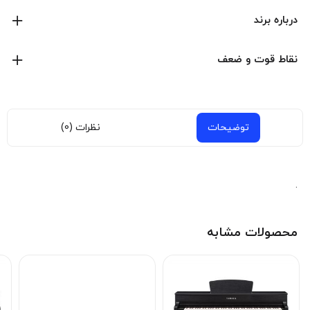
درباره برند
یاماها
نقاط قوت و ضعف
یاماها
(به
ژاپنی
:
ヤマハ株式会社
) یک
شرکت چندملیتی
ژاپنی
است
که دامنه گسترده‌ای از محصولات و خدمات را به مشتریان ارائه
می‌دهد. این محصولات بیشتر شامل
آلات موسیقی
،
موتورسیکلت
،
توضیحات
نظرات (0)
تجهیزات ورزشی قدرتی و الکترونیکی است.
نمایش همه محصولات این برند
.
محصولات مشابه