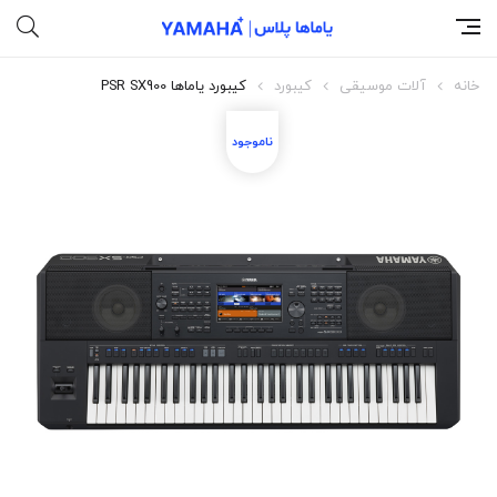
خانه
آلات موسیقی
کیبورد
کیبورد یاماها PSR SX900