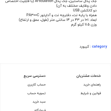
جک پدال ساستین، جک پدال Articulation (با قابلیت اختصاص
دادن وظایف مختلف به آن)
دو کانکشن USB
همراه با پایه نت، دفترچه نت و آداپتور PA300C
ابعاد: 101 در 43 در 14 سانتی متر (طول، عمق و ارتفاع)
وزن 11.5 کیلو گرم
category :
کیبورد
خدمات مشتریان
دسترسی سریع
راهنمای خرید
حساب کاربری
قوانین و شرایط
تسویه حساب
سبد خرید
فروشگاه