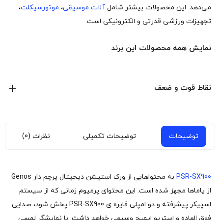
می‌دهد. این محصولات بیشتر شامل
آلات موسیقی
،
موتورسیکلت
،
تجهیزات ورزشی قدرتی و الکترونیکی است.
نمایش همه محصولات این برند
نقاط قوت و ضعف
توضیحات
توضیحات تکمیلی
نظرات (0)
PSR-SX900
به محتواهایی از ورک استیشن دیجیتال پرچم دار Genos
از یاماها مجهز شده است. این محتوای پرمیوم زمانی که از سیستم
اسپیکر پیشرفته و دو امپلی فایره ی PSR-SX900 پخش شود، صدایی
فوق العاده و استریو ایمیج وسیعی خواهد داشت. با نمایشگر لمسی