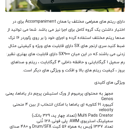
دارای ریتم های همراهی مختلف یا همان Accompaniment برای در
اختیار داشتن یک گروه کامل برای اجرا نیز می باشد. شما می توانید از
صدها ریتم مختلف استفاده کرده و اجرای خود را بر روی رکوردر 16 ترک
ضبط کنید.سری ارنجر های SX دارای قابلیت های ویژه و کیفیتی مثال
زدنی می باشند که در این میان SX900 دارای قابلیت های بهتری نظیر:
رم سمپل 1 گیگابایتی و حافظه داخلی 4 گیگابایت ، ریتم و صداهای
بروز ، کیفیت ریتم های بالا و افکت و ویژگی های دیگر است.
ویژگی های کلیدی
مجهز به محتوای پرمیوم از ورک استیشن پرچم دار یاماها، یعنی
Genos
کیبورد 61 کلاویه ای یاماها با امکان انتخاب از بین 4 منحنی
velocity
Multi Pads Creator (تعداد چهار پد، 329 بانک)
سمپلینگ استریوی AWM: پلی فونی 128 نُتی
تعداد 1337 وُیس به همراه 56 کیت Drum/SFX و 480 صدای