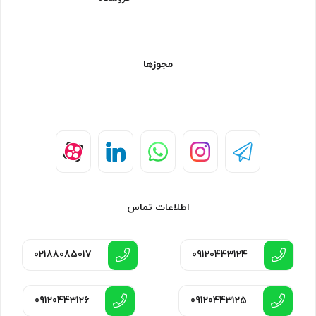
مجوزها
اطلاعات تماس
02188085017
09120443124
09120443126
09120443125