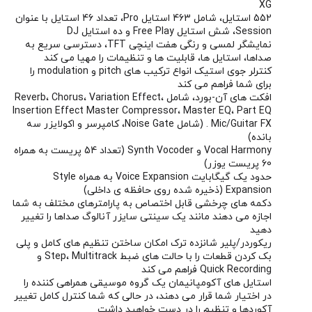
XG
552 استایل، شامل 463 استایل Pro، تعداد 46 استایل با عنوان
Session، شش استایل Free Play و ده استایل DJ
نمایشگر لمسی و رنگی هفت اینچی TFT، دسترسی سریع به
صداها، استایل ها، قابلیت ها و تنظیمات را مهیا می کند
کنترلر جوی استیک انواع ترکیب های pitch و modulation را
برای شما فراهم می کند
افکت های آن-بورد، شامل Reverb، Chorus، Variation Effect،
Insertion Effect Master Compressor، Master EQ، Part EQ
. Mic/Guitar FX (شامل Noise Gate، کامپرسر و اکولایزر سه
بانده)
Vocal Harmony و Synth Vocoder (تعداد 54 پریست به همراه
60 پریست یوزر)
حدود یک گیگابایت Voice Expansion به همراه Style
Expansion (ذخیره شده روی حافظه ی داخلی)
دکمه های چرخشی قابل اختصاص به پارامترهای مختلف به شما
اجازه می دهند مانند یک سینتی سایزر آنالوگ صداها را تغییر
دهید
ریکوردر/پلیر شانزده ترک امکان ساختن تنظیم های کامل و پلی
بک کردن قطعات را با حالت های ضبط Step، Multitrack و
Quick Recording فراهم می کند
استایل های آکومپانیمان یک گروه موسیقی همراهی کننده را
در اختیار شما قرار می دهند، در حالی که شما کنترل کامل تغییر
آکوردها و تنظیم را در دست خواهید داشت