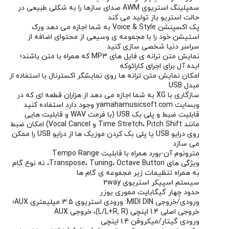
سمپلینگ استریوی AWM صدای سازها را به شکلی طبیعی در
حالت استریو باز تولید می کند
پک اکسپنشن Voice & Style به شما اجازه می دهد ورک
استیشن خود را با مجموعه ی وسیعی از محتوای اضافه از
سراسر دنیا شخصی سازی کنید
نمایش متن ترانه ی فایل های MP3 که همراه با متن باشند؛
ایده آل برای اجرای کارائوکه
امکان نمایش متن ترانه ها روی نمایشگر اکسترنال با استفاده از
مبدل USB
سازگاری با XG به شما اجازه می دهد از هزاران قطعه ای که در
وبسایت yamahamusicsoft.com وجود دارد استفاده کنید
قابلیت ضبط و پلی بک USB (با فرمت WAV و قابلیت هایی
مانند Time Stretch، Pitch Shift و Vocal Cancel) امکان ضبط
روی درایو USB یا پلی بک کردن موزیک ها از درایو USB را ممکن
می سازد
مترونوم آن-بورد همراه با قابلیت Tempo Range
ویژگی های Transpose، Tuning، Octave Button، نه نوع گام
به همراه تنظیمات زیر مجموعه ی گام ها
سیستم اسپیکر استریوی 2way
حدود چهار گیگابایت مموری یوزر
ورودی/خروجی MIDI DIN: ورودی استریوی 3.5 میلیمتری AUX؛
خروجی اصلی 1.4 اینچی (L/L+R, R)، خروجی AUX
ورودی گیتار/میکروفن 1.4 اینچی